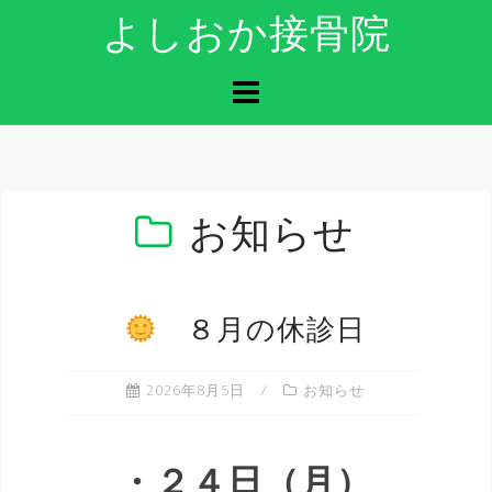
コ
よしおか接骨院
ン
テ
ン
ツ
へ
ス
キ
ッ
お知らせ
プ
８月の休診日
2026年8月5日
お知らせ
・２４日（月）