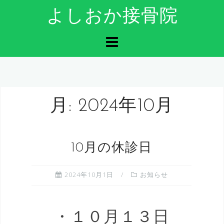
コ
よしおか接骨院
ン
テ
ン
ツ
へ
ス
キ
ッ
月:
2024年10月
プ
10月の休診日
2024年10月1日
お知らせ
・１０月１３日